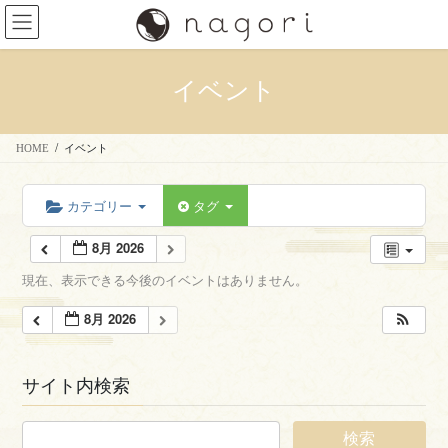
コ
ナ
ン
ビ
テ
ゲ
ン
ー
イベント
ツ
シ
へ
ョ
ス
ン
HOME
イベント
キ
に
ッ
移
プ
動
カテゴリー
タグ
8月 2026
現在、表示できる今後のイベントはありません。
8月 2026
サイト内検索