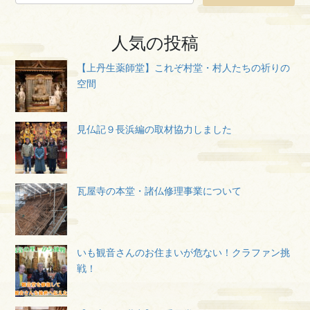
人気の投稿
【上丹生薬師堂】これぞ村堂・村人たちの祈りの
空間
見仏記９長浜編の取材協力しました
瓦屋寺の本堂・諸仏修理事業について
いも観音さんのお住まいが危ない！クラファン挑
戦！