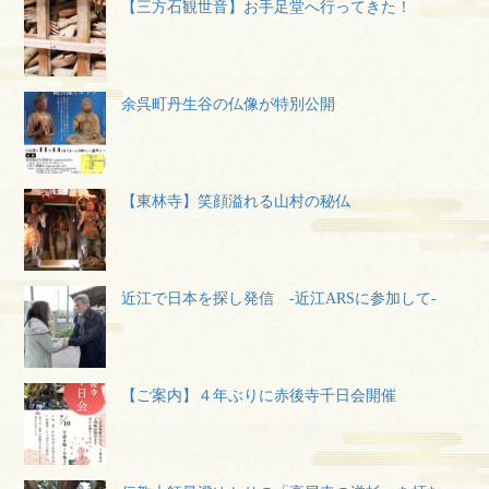
【三方石観世音】お手足堂へ行ってきた！
余呉町丹生谷の仏像が特別公開
【東林寺】笑顔溢れる山村の秘仏
近江で日本を探し発信 -近江ARSに参加して-
【ご案内】４年ぶりに赤後寺千日会開催