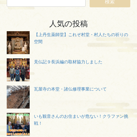
人気の投稿
【上丹生薬師堂】これぞ村堂・村人たちの祈りの
空間
見仏記９長浜編の取材協力しました
瓦屋寺の本堂・諸仏修理事業について
いも観音さんのお住まいが危ない！クラファン挑
戦！