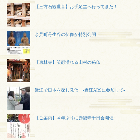
【三方石観世音】お手足堂へ行ってきた！
余呉町丹生谷の仏像が特別公開
【東林寺】笑顔溢れる山村の秘仏
近江で日本を探し発信 -近江ARSに参加して-
【ご案内】４年ぶりに赤後寺千日会開催