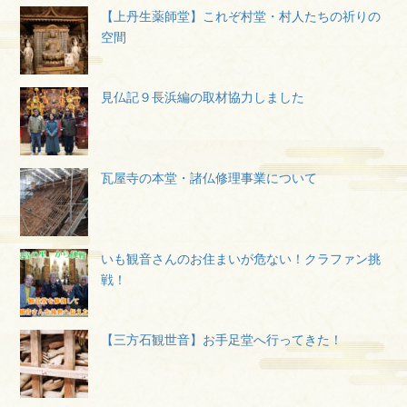
【上丹生薬師堂】これぞ村堂・村人たちの祈りの
空間
見仏記９長浜編の取材協力しました
瓦屋寺の本堂・諸仏修理事業について
いも観音さんのお住まいが危ない！クラファン挑
戦！
【三方石観世音】お手足堂へ行ってきた！