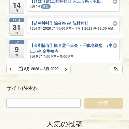
【ひばり野(五社神社)】火ふり祭 <中止>
14
8月 14
終日
月
12月
【苗村神社】除夜祭
@ 苗村神社
31
12月 31 2028 @ 11:00 PM – 1月 1 2029 @ 12:00 AM
日
8月
【金剛輪寺】観音盆千日会・千躰地蔵盆 <中
9
止>
@ 金剛輪寺
木
8月 9 @ 7:00 PM – 9:00 PM
8月 2026 – 8月 2029
サイト内検索
人気の投稿