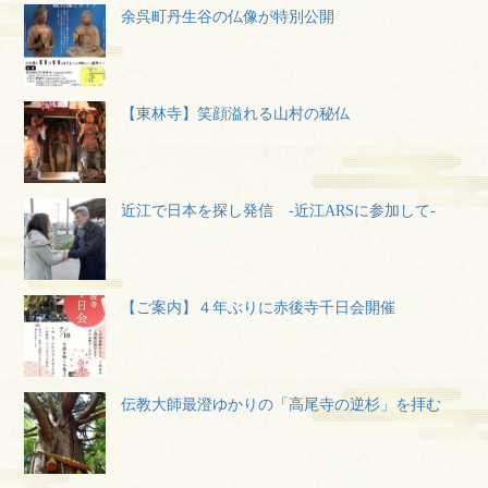
余呉町丹生谷の仏像が特別公開
【東林寺】笑顔溢れる山村の秘仏
近江で日本を探し発信 -近江ARSに参加して-
【ご案内】４年ぶりに赤後寺千日会開催
伝教大師最澄ゆかりの「高尾寺の逆杉」を拝む