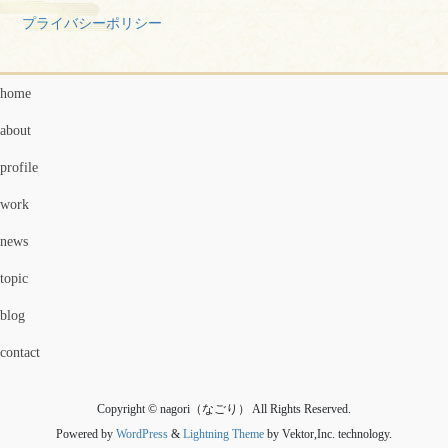
プライバシーポリシー
home
about
profile
work
news
topic
blog
contact
Copyright © nagori（なごり） All Rights Reserved.
Powered by
WordPress
&
Lightning Theme
by Vektor,Inc. technology.