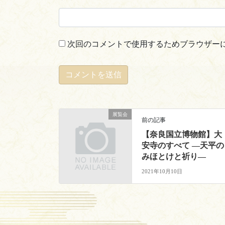
次回のコメントで使用するためブラウザー
展覧会
前の記事
【奈良国立博物館】大
安寺のすべて ―天平の
みほとけと祈り―
2021年10月10日