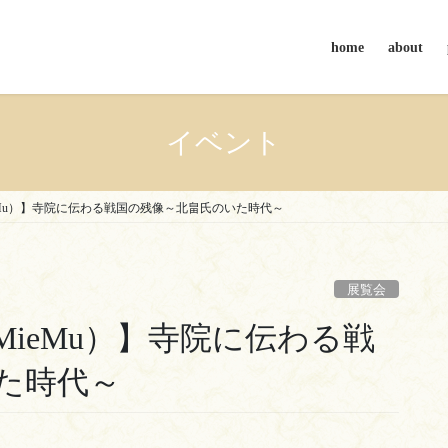
home
about
イベント
Mu）】寺院に伝わる戦国の残像～北畠氏のいた時代～
展覧会
ieMu）】寺院に伝わる戦
た時代～