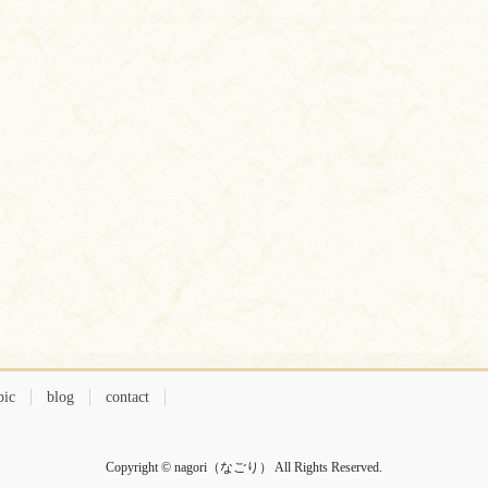
pic
blog
contact
Copyright © nagori（なごり） All Rights Reserved.