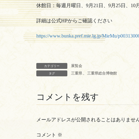
休館日：毎週月曜日、9月21日、9月25日、10月
詳細は公式HPからご確認ください
https://www.bunka.pref.mie.lg.jp/MieMu/p0031300
展覧会
カテゴリー
三重県
、
三重県総合博物館
タグ
コメントを残す
メールアドレスが公開されることはありませ
コメント
※