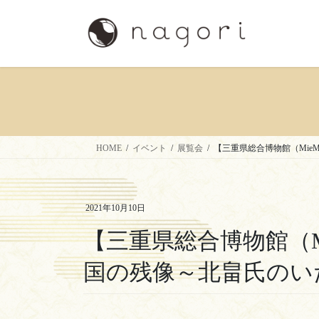
コ
ナ
ン
ビ
テ
ゲ
ン
ー
ツ
シ
へ
ョ
ス
ン
キ
に
ッ
移
HOME
イベント
展覧会
【三重県総合博物館（Mie
プ
動
2021年10月10日
【三重県総合博物館（M
国の残像～北畠氏のい