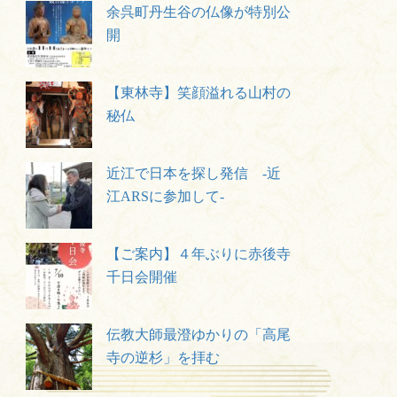
余呉町丹生谷の仏像が特別公
開
【東林寺】笑顔溢れる山村の
秘仏
近江で日本を探し発信 -近
江ARSに参加して-
【ご案内】４年ぶりに赤後寺
千日会開催
伝教大師最澄ゆかりの「高尾
寺の逆杉」を拝む