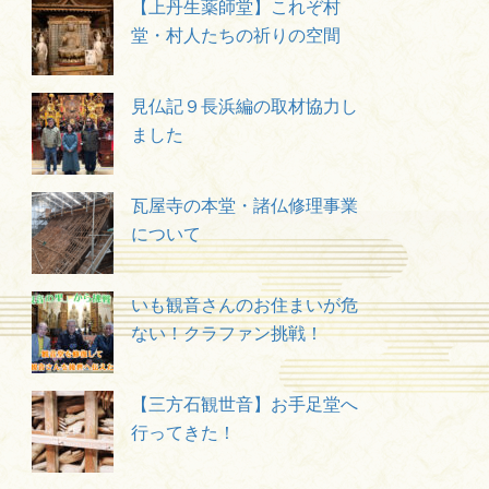
【上丹生薬師堂】これぞ村
堂・村人たちの祈りの空間
見仏記９長浜編の取材協力し
ました
瓦屋寺の本堂・諸仏修理事業
について
いも観音さんのお住まいが危
ない！クラファン挑戦！
【三方石観世音】お手足堂へ
行ってきた！