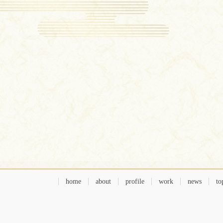
home
about
profile
work
news
to