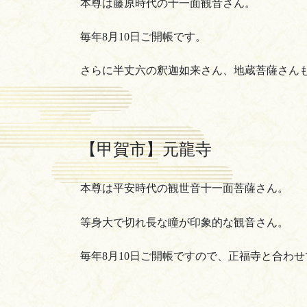
本尊は藤原時代の十一面観音さん。
毎年8月10日ご開帳です。
さらに半丈六の釈迦如来さん、地蔵菩薩さん
【甲賀市】元龍寺
本尊は平安時代の観世音十一面菩薩さん。
等身大で切れ長な瞳が印象的な観音さん。
毎年8月10日ご開帳ですので、正福寺と合わ