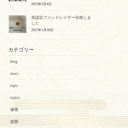
2025年3月4日
准認定ファンドレイザー合格しま
した
2025年1月30日
カテゴリー
blog
news
topic
topics
修復
盗難