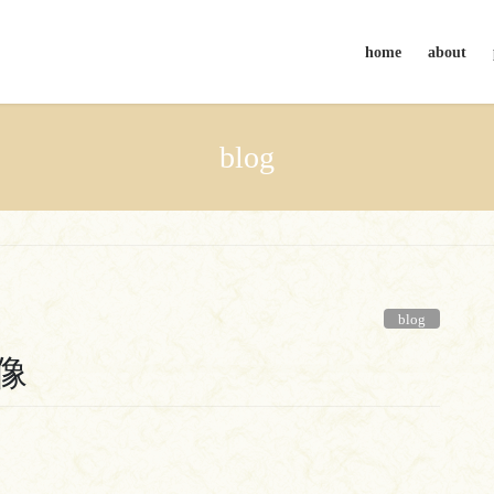
home
about
blog
blog
像