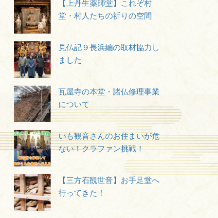
【上丹生薬師堂】これぞ村
堂・村人たちの祈りの空間
見仏記９長浜編の取材協力し
ました
瓦屋寺の本堂・諸仏修理事業
について
いも観音さんのお住まいが危
ない！クラファン挑戦！
【三方石観世音】お手足堂へ
行ってきた！