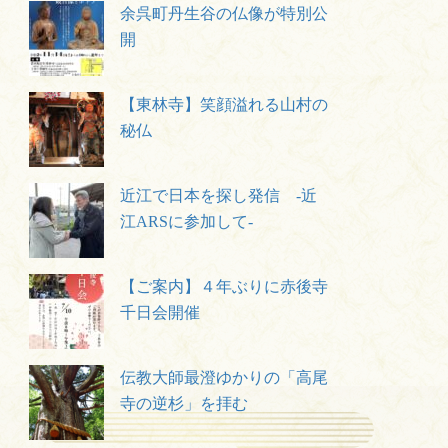
余呉町丹生谷の仏像が特別公
開
【東林寺】笑顔溢れる山村の
秘仏
近江で日本を探し発信 -近
江ARSに参加して-
【ご案内】４年ぶりに赤後寺
千日会開催
伝教大師最澄ゆかりの「高尾
寺の逆杉」を拝む