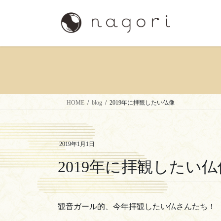
コ
ナ
ン
ビ
テ
ゲ
ン
ー
ツ
シ
へ
ョ
ス
ン
キ
に
ッ
移
HOME
blog
2019年に拝観したい仏像
プ
動
2019年1月1日
2019年に拝観したい仏
観音ガール的、今年拝観したい仏さんたち！