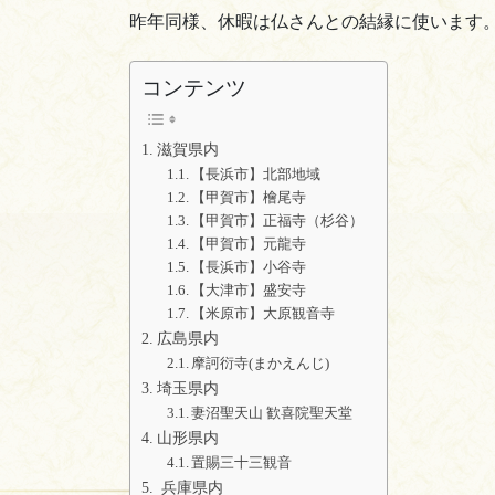
昨年同様、休暇は仏さんとの結縁に使います
コンテンツ
滋賀県内
【長浜市】北部地域
【甲賀市】檜尾寺
【甲賀市】正福寺（杉谷）
【甲賀市】元龍寺
【長浜市】小谷寺
【大津市】盛安寺
【米原市】大原観音寺
広島県内
摩訶衍寺(まかえんじ)
埼玉県内
妻沼聖天山 歓喜院聖天堂
山形県内
置賜三十三観音
兵庫県内