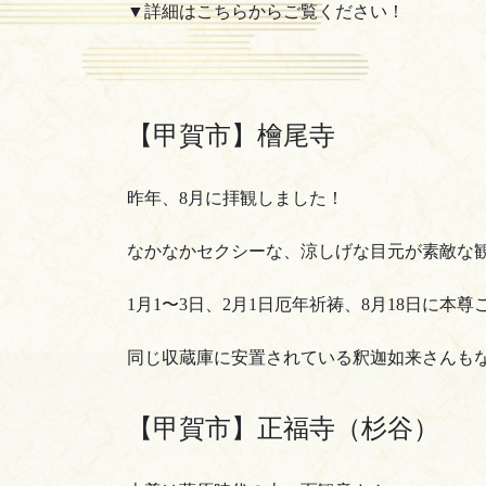
▼詳細はこちらからご覧ください！
【甲賀市】檜尾寺
昨年、8月に拝観しました！
なかなかセクシーな、涼しげな目元が素敵な
1月1〜3日、2月1日厄年祈祷、8月18日に本
同じ収蔵庫に安置されている釈迦如来さんも
【甲賀市】正福寺（杉谷）