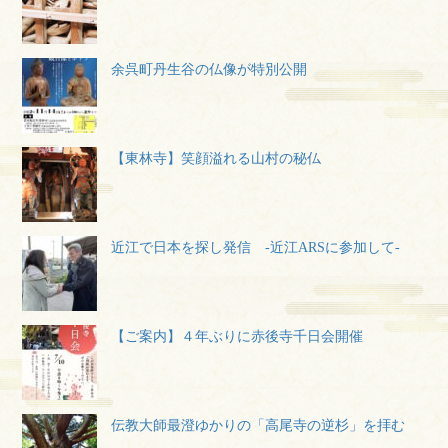
余呉町丹生谷の仏像が特別公開
【東林寺】笑顔溢れる山村の秘仏
近江で日本を探し発信 -近江ARSに参加して-
【ご案内】４年ぶりに赤後寺千日会開催
伝教大師最澄ゆかりの「高尾寺の逆杉」を拝む