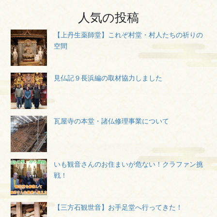
人気の投稿
【上丹生薬師堂】これぞ村堂・村人たちの祈りの
空間
見仏記９長浜編の取材協力しました
瓦屋寺の本堂・諸仏修理事業について
いも観音さんのお住まいが危ない！クラファン挑
戦！
【三方石観世音】お手足堂へ行ってきた！