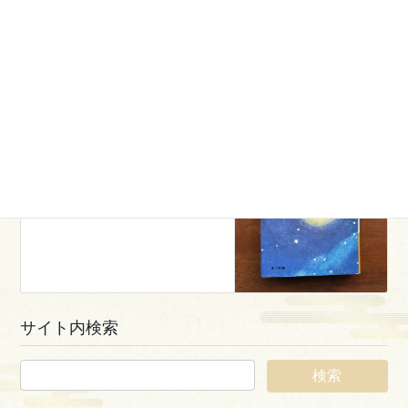
blog
前の記事
乃伎多神社のモロコまつり
2018年9月14日
news
次の記事
『星と祭』復刊プロジェクト始
動
2018年10月1日
サイト内検索