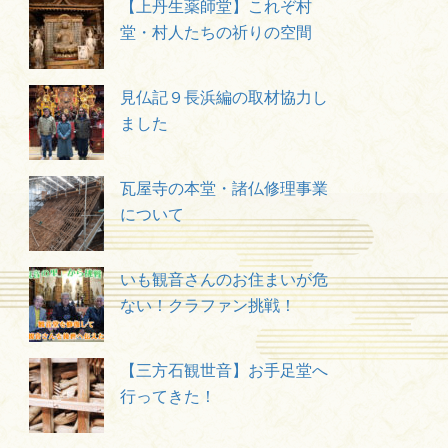
【上丹生薬師堂】これぞ村
堂・村人たちの祈りの空間
見仏記９長浜編の取材協力し
ました
瓦屋寺の本堂・諸仏修理事業
について
いも観音さんのお住まいが危
ない！クラファン挑戦！
【三方石観世音】お手足堂へ
行ってきた！