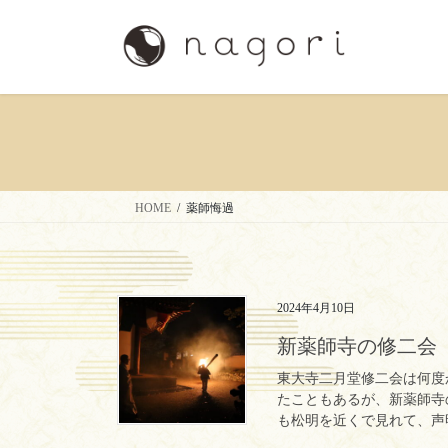
コ
ナ
ン
ビ
テ
ゲ
ン
ー
ツ
シ
へ
ョ
ス
ン
キ
に
ッ
移
HOME
薬師悔過
プ
動
2024年4月10日
新薬師寺の修二会
東大寺二月堂修二会は何度
たこともあるが、新薬師寺
も松明を近くで見れて、声明