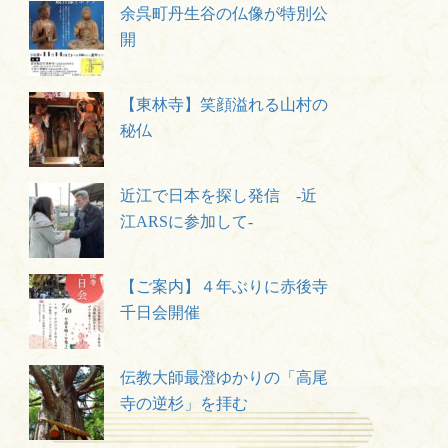
余呉町丹生谷の仏像が特別公
開
【東林寺】笑顔溢れる山村の
秘仏
近江で日本を探し発信 -近
江ARSに参加して-
【ご案内】４年ぶりに赤後寺
千日会開催
伝教大師最澄ゆかりの「高尾
寺の逆杉」を拝む